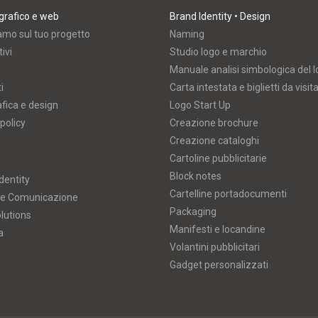
grafico e web
Brand Identity • Design
amo sul tuo progetto
Naming
ivi
Studio logo e marchio
Manuale analisi simbologica del 
i
Carta intestata e biglietti da visit
afica e design
Logo Start Up
policy
Creazione brochure
Creazione cataloghi
Cartoline pubblicitarie
Block notes
dentity
Cartelline portadocumenti
 e Comunicazione
Packaging
lutions
Manifesti e locandine
a
Volantini pubblicitari
Gadget personalizzati