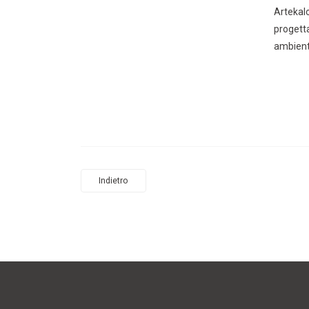
Artekalo
progetta
ambienti
Indietro