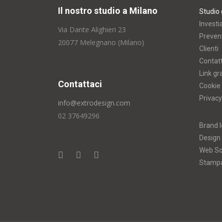
Il nostro studio a Milano
Studio 
Investi
Via Dante Alighieri 23
Prevent
20077 Melegnano (Milano)
Clienti
Contatt
Link gr
Contattaci
Cookie 
Privacy
info@extrodesign.com
02 37649296
Brand I
Design
Web So
Stamp