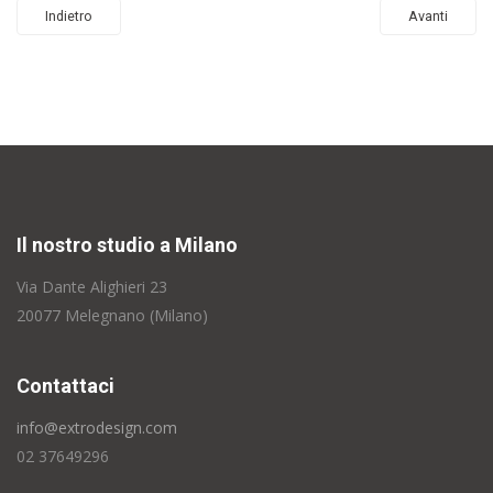
Indietro
Avanti
Il nostro studio a Milano
Via Dante Alighieri 23
20077 Melegnano (Milano)
Contattaci
info@extrodesign.com
02 37649296