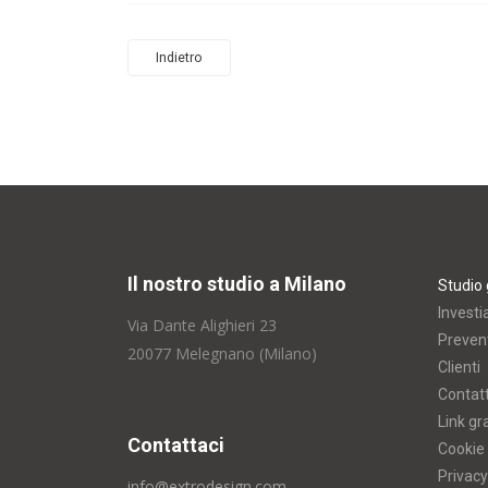
Indietro
Il nostro studio a Milano
Studio 
Investi
Via Dante Alighieri 23
Prevent
20077 Melegnano (Milano)
Clienti
Contatt
Link gr
Contattaci
Cookie 
Privacy
info@extrodesign.com