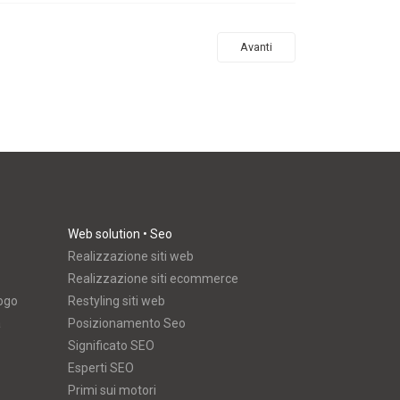
Avanti
Web solution • Seo
Realizzazione siti web
Realizzazione siti ecommerce
logo
Restyling siti web
a
Posizionamento Seo
Significato SEO
Esperti SEO
Primi sui motori