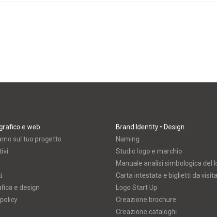
grafico e web
Brand Identity • Design
amo sul tuo progetto
Naming
ivi
Studio logo e marchio
Manuale analisi simbologica del 
i
Carta intestata e biglietti da visit
afica e design
Logo Start Up
policy
Creazione brochure
Creazione cataloghi