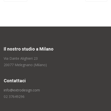
Il nostro studio a Milano
Via Dante Alighieri 23
20077 Melegnano (Milano)
Contattaci
info@extrodesign.com
02 37649296