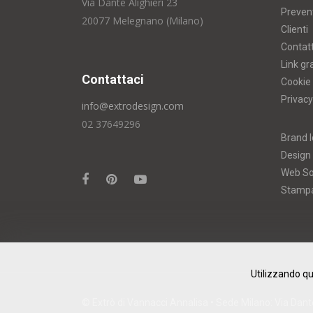
Via Dante Alighieri 23
Prevent
20077 Melegnano (Milano)
Clienti
Contatt
Link gr
Contattaci
Cookie 
Privacy
info@extrodesign.com
02 37649296
Brand I
Design
Web So
Stamp
Utilizzando qu
© Extrò di Vannacci Annalisa • Sede Milano: Via Dante