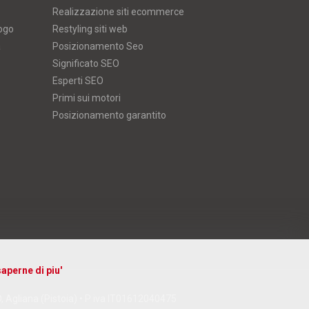
Realizzazione siti ecommerce
logo
Restyling siti web
a
Posizionamento Seo
Significato SEO
Esperti SEO
Primi sui motori
Posizionamento garantito
aperne di piu'
D, Agliana (Pistoia) • P iva IT01612040475