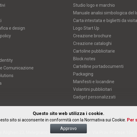
ivi
Studio logo e marchio
Manuale analisi simbologica del 
i
Carta intestata e biglietti da visit
afica e design
Logo Start Up
policy
Creazione brochure
Creazione cataloghi
Cartoline pubblicitarie
Block notes
dentity
Cartelline portadocumenti
 e Comunicazione
Packaging
lutions
Manifesti e locandine
a
Volantini pubblicitari
Gadget personalizzati
Questo sito web utilizza i cookie.
esto sito si acconsente in conformità con la Normativa sui Cookie.
Per s
Approvo
 Alighieri 23, Melegnano (Milano) • Sede legale: Via Prov. Pratese 154/