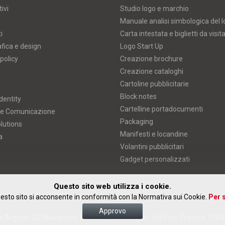
ivi
Studio logo e marchio
Manuale analisi simbologica del 
i
Carta intestata e biglietti da visit
afica e design
Logo Start Up
policy
Creazione brochure
Creazione cataloghi
Cartoline pubblicitarie
Block notes
dentity
Cartelline portadocumenti
 e Comunicazione
Packaging
lutions
Manifesti e locandine
a
Volantini pubblicitari
Gadget personalizzati
Questo sito web utilizza i cookie.
esto sito si acconsente in conformità con la Normativa sui Cookie.
Per s
Approvo
 Alighieri 23, Melegnano (Milano) • Sede legale: Via Prov. Pratese 154/