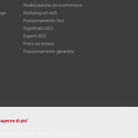
Realizzazione siti ecommerce
logo
Restyling siti web
a
Posizionamento Seo
Significato SEO
Esperti SEO
Primi sui motori
Posizionamento garantito
aperne di piu'
D, Agliana (Pistoia) • P iva IT01612040475