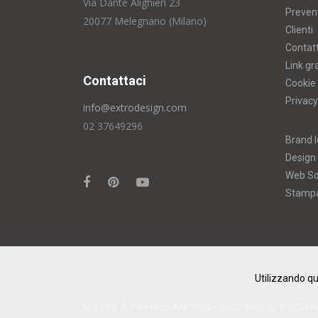
Via Dante Alighieri 23
Prevent
20077 Melegnano (Milano)
Clienti
Contatt
Link gr
Contattaci
Cookie 
Privacy
info@extrodesign.com
02 37649296
Brand I
Design
Web So
Stamp
Utilizzando qu
© Extrò di Vannacci Annalisa • Sede Milano: Via Dante