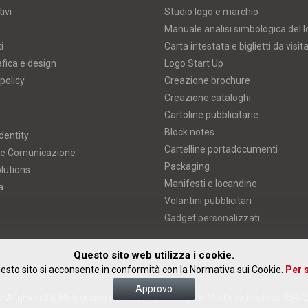
ivi
Studio logo e marchio
Manuale analisi simbologica del 
i
Carta intestata e biglietti da visit
afica e design
Logo Start Up
policy
Creazione brochure
Creazione cataloghi
Cartoline pubblicitarie
Block notes
dentity
Cartelline portadocumenti
 e Comunicazione
Packaging
lutions
Manifesti e locandine
a
Volantini pubblicitari
Gadget personalizzati
Questo sito web utilizza i cookie.
esto sito si acconsente in conformità con la Normativa sui Cookie.
Per s
Approvo
 Alighieri 23, Melegnano (Milano) • Sede legale: Via Prov. Pratese 154/