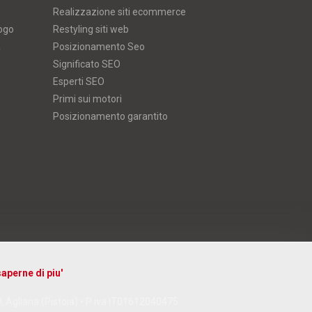
Realizzazione siti ecommerce
logo
Restyling siti web
a
Posizionamento Seo
Significato SEO
Esperti SEO
Primi sui motori
Posizionamento garantito
aperne di piu'
D, Agliana (Pistoia) • P iva IT01612040475