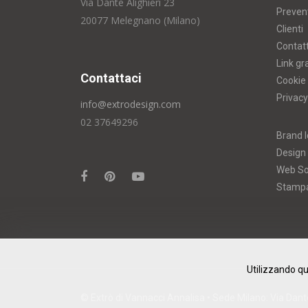
Via Dante Alighieri 23
Prevent
20077 Melegnano (Milano)
Clienti
Contatt
Link gr
Contattaci
Cookie 
Privacy
info@extrodesign.com
02 37649296
Brand I
Design
Web So
Stamp
Utilizzando qu
© Extrò di Vannacci Annalisa • Sede Milano: Via Dante