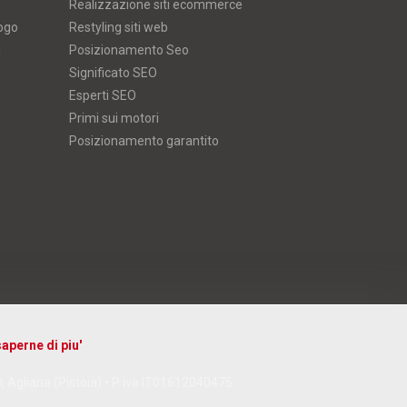
Realizzazione siti ecommerce
logo
Restyling siti web
a
Posizionamento Seo
Significato SEO
Esperti SEO
Primi sui motori
Posizionamento garantito
aperne di piu'
D, Agliana (Pistoia) • P iva IT01612040475