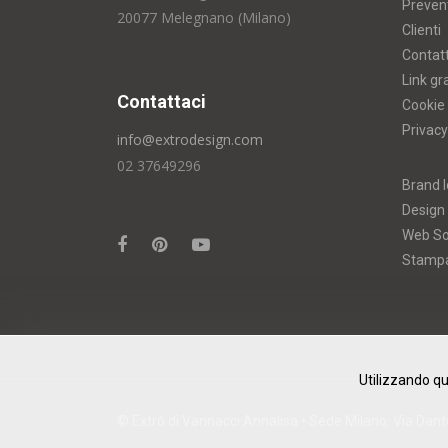
Prevent
20077 Melegnano (Milano)
Clienti
Contatt
Link gr
Contattaci
Cookie 
Privacy
info@extrodesign.com
02 37649296
Brand I
Design
Web So
Stamp
Utilizzando qu
© Extrò di Vannacci Annalisa • Sede Milano: Via Dante