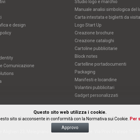
ivi
Studio logo e marchio
Manuale analisi simbologica del 
i
Carta intestata e biglietti da visit
afica e design
Logo Start Up
policy
Creazione brochure
Creazione cataloghi
Cartoline pubblicitarie
Block notes
dentity
Cartelline portadocumenti
 e Comunicazione
Packaging
lutions
Manifesti e locandine
a
Volantini pubblicitari
Gadget personalizzati
Questo sito web utilizza i cookie.
esto sito si acconsente in conformità con la Normativa sui Cookie.
Per s
Approvo
 Alighieri 23, Melegnano (Milano) • Sede legale: Via Prov. Pratese 154/