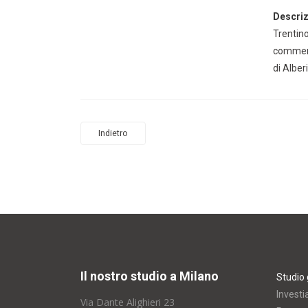
Descriz
Trentin
commerci
di Alber
Indietro
Il nostro studio a Milano
Studio 
Investi
Via Dante Alighieri 23