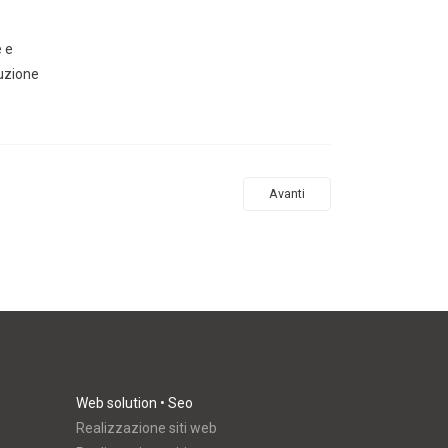
e e
duzione
Avanti
Web solution • Seo
Realizzazione siti web