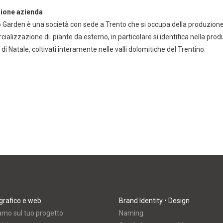
ione azienda
o Garden è una società con sede a Trento che si occupa della produzion
alizzazione di piante da esterno, in particolare si identifica nella pro
i di Natale, coltivati interamente nelle valli dolomitiche del Trentino.
grafico e web
Brand Identity • Design
amo sul tuo progetto
Naming