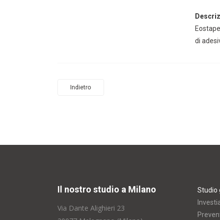
Descriz
Eostape
di ades
Indietro
Il nostro studio a Milano
Studio 
Investi
Via Dante Alighieri 23
Prevent