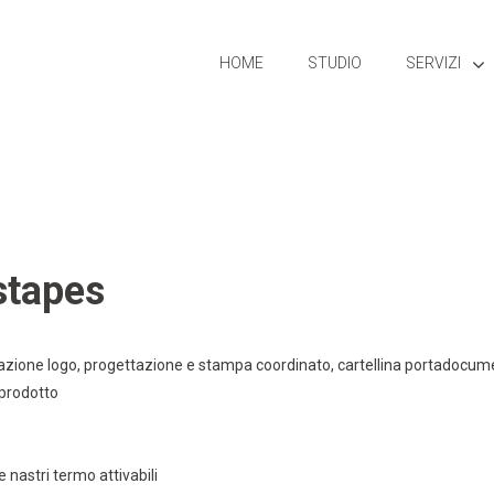
HOME
STUDIO
SERVIZI
stapes
azione logo, progettazione e stampa coordinato, cartellina portadocume
prodotto
e nastri termo attivabili