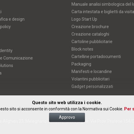
Manuale analisi simbologica del 
i
Carta intestata e biglietti da visit
afica e design
Logo Start Up
policy
Creazione brochure
Creazione cataloghi
Cartoline pubblicitarie
Block notes
dentity
Cartelline portadocumenti
 e Comunicazione
Packaging
lutions
Manifesti e locandine
a
Volantini pubblicitari
Gadget personalizzati
Questo sito web utilizza i cookie.
esto sito si acconsente in conformità con la Normativa sui Cookie.
Per s
Approvo
 Alighieri 23, Melegnano (Milano) • Sede legale: Via Prov. Pratese 154/