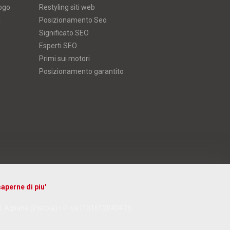
logo
Restyling siti web
a
Posizionamento Seo
Significato SEO
Esperti SEO
Primi sui motori
Posizionamento garantito
aperne di piu'
D, Agliana (Pistoia) • P iva IT01612040475