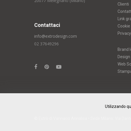
20077 Melegnano (Milano)
Clienti
Contatt
Link gr
Contattaci
Cookie 
Privacy
info@extrodesign.com
02 37649296
Brand I
Design
Web So
Stamp
Utilizzando qu
© Extrò di Vannacci Annalisa • Sede Milano: Via Dante